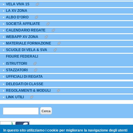
EXTERNAL LINKS ICON
VELA VIVA 15
EXTERNAL LINKS ICON
LA XV ZONA
ALBO D'ORO
EXTERNAL LINKS ICON
SOCIETÀ AFFILIATE
EXTERNAL LINKS ICON
CALENDARIO REGATE
EXTERNAL LINKS ICON
WEBAPP XV ZONA
EXTERNAL LINKS ICON
MATERIALE FORMAZIONE
EXTERNAL LINKS ICON
SCUOLE DI VELA & SVA
EXTERNAL LINKS ICON
FIGURE FEDERALI
ISTRUTTORI
EXTERNAL LINKS ICON
STAZZATORI
EXTERNAL LINKS ICON
UFFICIALI DI REGATA
DELEGATI DI CLASSE
REGOLAMENTI & MODULI
EXTERNAL LINKS ICON
LINK UTILI
EXTERNAL LINKS ICON
Form di ricerca
Cerca
In questo sito utilizziamo i cookie per migliorare la navigazione degli utenti