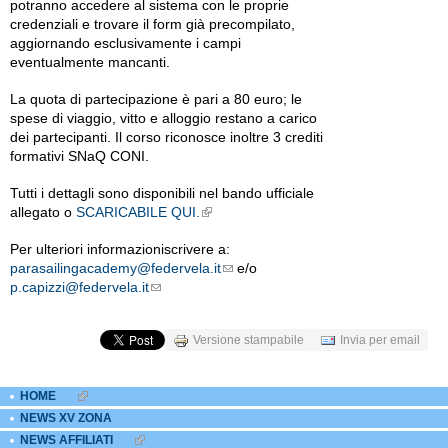
potranno accedere al sistema con le proprie
credenziali e trovare il form già precompilato,
aggiornando esclusivamente i campi
eventualmente mancanti.
La quota di partecipazione è pari a 80 euro; le
spese di viaggio, vitto e alloggio restano a carico
dei partecipanti. Il corso riconosce inoltre 3 crediti
formativi SNaQ CONI.
Tutti i dettagli sono disponibili nel bando ufficiale
allegato o
SCARICABILE QUI.
External Links icon
Per ulteriori informazioniscrivere a:
parasailingacademy@federvela.it
e/o
Email links icon
p.capizzi@federvela.it
Email links icon
Versione stampabile
Invia per email
HOME
EXTERNAL LINKS ICON
NEWS XV ZONA
NEWS AFFILIATI