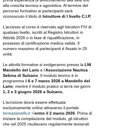
prima esperienza di avvicinamento alla vela fino
alla crescita tecnica e agonistica. Al termine del
percorso formativo ai partecipanti sarà
riconosciuto il titolo di
Istruttore di I livello C.I.P.
L’accesso al corso è riservato agli Istruttori FIV di
qualsiasi livello, iscritti al Registro Istruttori in
Attività 2026 o in fase di riqualificazione, in
possesso di certificazione medica valida. Il
numero massimo di partecipanti è fissato in 25
unità.
Le attività formative si svolgeranno presso la
LNI
Mandello del Lario
e l’
Associazione Nautica
Sebina di Sulzano
. Il modulo teorico è in
programma il
6 e 7 marzo 2026 a Mandello del
Lario
, mentre il modulo pratico si terrà nei giorni
1, 2 e 3 giugno 2026 a Sulzano.
L’iscrizione dovrà essere effettuata
esclusivamente online attraverso il portale
formazionefiv.it
entro il 2 marzo 2026
. Prima di
External Links icon
iniziare la compilazione del modulo, gli istruttori
che nel 2025 risultavano regolarmente tesserati